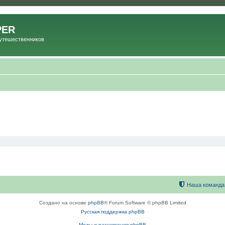
PER
Путешественников
Наша команда
Создано на основе
phpBB
® Forum Software © phpBB Limited
Русская поддержка phpBB
Моды и расширения phpBB