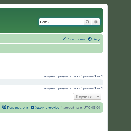
Поиск
Расширенный по
Регистрация
Вход
Найдено 0 результатов • Страница
1
из
1
Найдено 0 результатов • Страница
1
из
1
Перейти
Пользователи
Удалить cookies
Часовой пояс:
UTC+03:00