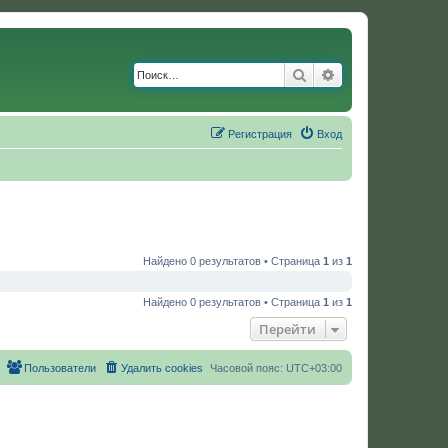
Поиск
Расширенный по
Регистрация
Вход
Найдено 0 результатов • Страница
1
из
1
Найдено 0 результатов • Страница
1
из
1
Перейти
Пользователи
Удалить cookies
Часовой пояс:
UTC+03:00