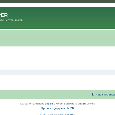
PER
Путешественников
Наша команда
Создано на основе
phpBB
® Forum Software © phpBB Limited
Русская поддержка phpBB
Моды и расширения phpBB