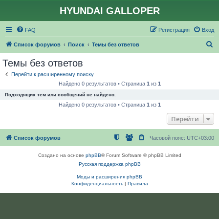
HYUNDAI GALLOPER
FAQ
Регистрация
Вход
П
Список форумов
Поиск
Темы без ответов
о
Темы без ответов
и
Перейти к расширенному поиску
с
Найдено 0 результатов • Страница
1
из
1
к
Подходящих тем или сообщений не найдено.
Найдено 0 результатов • Страница
1
из
1
Перейти
Список форумов
Часовой пояс:
UTC+03:00
Создано на основе
phpBB
® Forum Software © phpBB Limited
Русская поддержка phpBB
Моды и расширения phpBB
Конфиденциальность
|
Правила