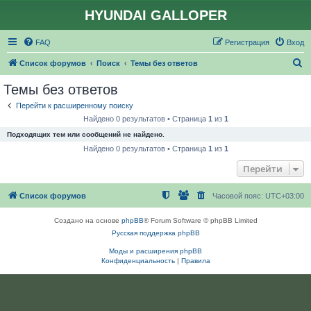
HYUNDAI GALLOPER
FAQ
Регистрация
Вход
П
Список форумов
Поиск
Темы без ответов
о
Темы без ответов
и
Перейти к расширенному поиску
с
Найдено 0 результатов • Страница
1
из
1
к
Подходящих тем или сообщений не найдено.
Найдено 0 результатов • Страница
1
из
1
Перейти
Список форумов
Часовой пояс:
UTC+03:00
Создано на основе
phpBB
® Forum Software © phpBB Limited
Русская поддержка phpBB
Моды и расширения phpBB
Конфиденциальность
|
Правила