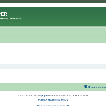
PER
Путешественников
Наша команда
Создано на основе
phpBB
® Forum Software © phpBB Limited
Русская поддержка phpBB
Моды и расширения phpBB