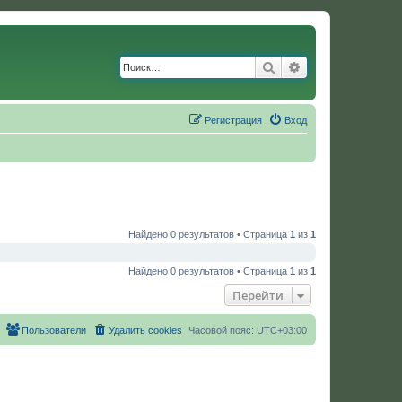
Поиск
Расширенный по
Регистрация
Вход
Найдено 0 результатов • Страница
1
из
1
Найдено 0 результатов • Страница
1
из
1
Перейти
Пользователи
Удалить cookies
Часовой пояс:
UTC+03:00