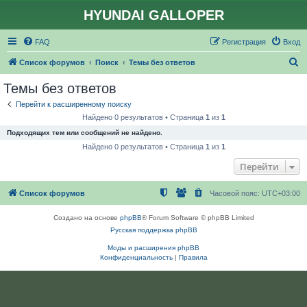
HYUNDAI GALLOPER
FAQ
Регистрация
Вход
П
Список форумов
Поиск
Темы без ответов
о
Темы без ответов
и
Перейти к расширенному поиску
с
Найдено 0 результатов • Страница
1
из
1
к
Подходящих тем или сообщений не найдено.
Найдено 0 результатов • Страница
1
из
1
Перейти
Список форумов
Часовой пояс:
UTC+03:00
Создано на основе
phpBB
® Forum Software © phpBB Limited
Русская поддержка phpBB
Моды и расширения phpBB
Конфиденциальность
|
Правила