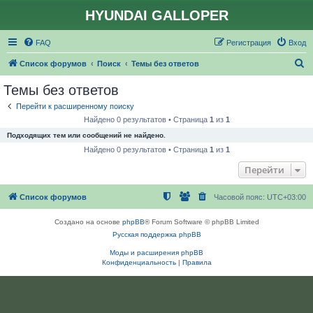
HYUNDAI GALLOPER
FAQ
Регистрация
Вход
П
Список форумов
Поиск
Темы без ответов
о
Темы без ответов
и
Перейти к расширенному поиску
с
Найдено 0 результатов • Страница
1
из
1
к
Подходящих тем или сообщений не найдено.
Найдено 0 результатов • Страница
1
из
1
Перейти
Список форумов
Часовой пояс:
UTC+03:00
Создано на основе
phpBB
® Forum Software © phpBB Limited
Русская поддержка phpBB
Моды и расширения phpBB
Конфиденциальность
|
Правила