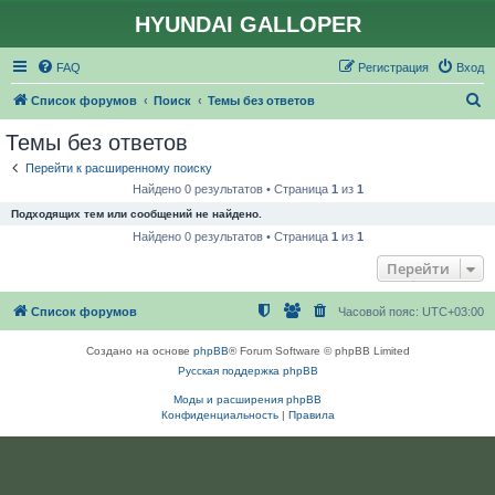
HYUNDAI GALLOPER
FAQ
Регистрация
Вход
П
Список форумов
Поиск
Темы без ответов
о
Темы без ответов
и
Перейти к расширенному поиску
с
Найдено 0 результатов • Страница
1
из
1
к
Подходящих тем или сообщений не найдено.
Найдено 0 результатов • Страница
1
из
1
Перейти
Список форумов
Часовой пояс:
UTC+03:00
Создано на основе
phpBB
® Forum Software © phpBB Limited
Русская поддержка phpBB
Моды и расширения phpBB
Конфиденциальность
|
Правила