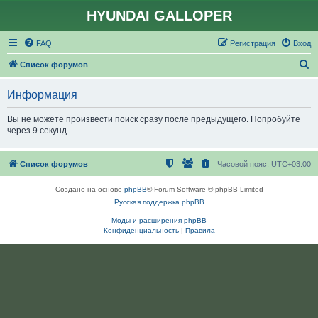
HYUNDAI GALLOPER
FAQ
Регистрация
Вход
П
Список форумов
о
Информация
и
с
Вы не можете произвести поиск сразу после предыдущего. Попробуйте
через 9 секунд.
к
Список форумов
Часовой пояс:
UTC+03:00
Создано на основе
phpBB
® Forum Software © phpBB Limited
Русская поддержка phpBB
Моды и расширения phpBB
Конфиденциальность
|
Правила