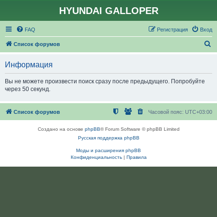
HYUNDAI GALLOPER
FAQ
Регистрация
Вход
П
Список форумов
о
Информация
и
с
Вы не можете произвести поиск сразу после предыдущего. Попробуйте
через 50 секунд.
к
Список форумов
Часовой пояс:
UTC+03:00
Создано на основе
phpBB
® Forum Software © phpBB Limited
Русская поддержка phpBB
Моды и расширения phpBB
Конфиденциальность
|
Правила