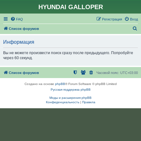
HYUNDAI GALLOPER
FAQ
Регистрация
Вход
П
Список форумов
о
Информация
и
с
Вы не можете произвести поиск сразу после предыдущего. Попробуйте
через 60 секунд.
к
Список форумов
Часовой пояс:
UTC+03:00
Создано на основе
phpBB
® Forum Software © phpBB Limited
Русская поддержка phpBB
Моды и расширения phpBB
Конфиденциальность
|
Правила