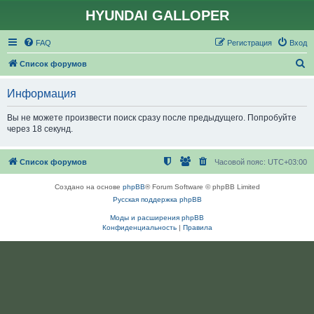
HYUNDAI GALLOPER
FAQ
Регистрация
Вход
П
Список форумов
о
Информация
и
с
Вы не можете произвести поиск сразу после предыдущего. Попробуйте
через 18 секунд.
к
Список форумов
Часовой пояс:
UTC+03:00
Создано на основе
phpBB
® Forum Software © phpBB Limited
Русская поддержка phpBB
Моды и расширения phpBB
Конфиденциальность
|
Правила