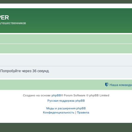
PER
Путешественников
 Попробуйте через 36 секунд.
Наша команда
Создано на основе
phpBB
® Forum Software © phpBB Limited
Русская поддержка phpBB
Моды и расширения phpBB
Конфиденциальность
|
Правила