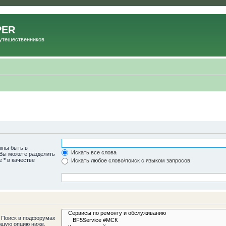
PER
Путешественников
жны быть в
Искать все слова
 Вы можете разделить
те
*
в качестве
Искать любое слово/поиск с языком запросов
. Поиск в подфорумах
ющую опцию ниже.