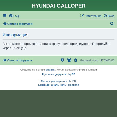
HYUNDAI GALLOPER
FAQ
Регистрация
Вход
П
Список форумов
о
Информация
и
с
Вы не можете произвести поиск сразу после предыдущего. Попробуйте
через 16 секунд.
к
Список форумов
Часовой пояс:
UTC+03:00
Создано на основе
phpBB
® Forum Software © phpBB Limited
Русская поддержка phpBB
Моды и расширения phpBB
Конфиденциальность
|
Правила