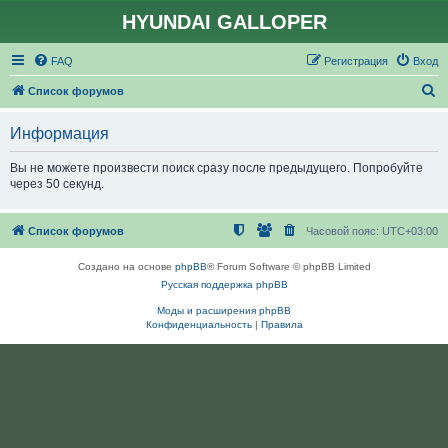
HYUNDAI GALLOPER
FAQ
Регистрация
Вход
П
Список форумов
о
Информация
и
с
Вы не можете произвести поиск сразу после предыдущего. Попробуйте
через 50 секунд.
к
Список форумов
Часовой пояс:
UTC+03:00
Создано на основе
phpBB
® Forum Software © phpBB Limited
Русская поддержка phpBB
Моды и расширения phpBB
Конфиденциальность
|
Правила