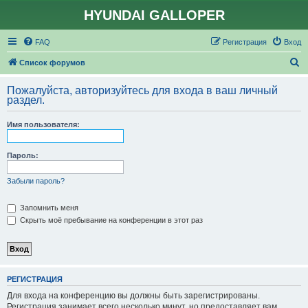
HYUNDAI GALLOPER
FAQ
Регистрация
Вход
П
Список форумов
о
Пожалуйста, авторизуйтесь для входа в ваш личный
и
раздел.
с
Имя пользователя:
к
Пароль:
Забыли пароль?
Запомнить меня
Скрыть моё пребывание на конференции в этот раз
РЕГИСТРАЦИЯ
Для входа на конференцию вы должны быть зарегистрированы.
Регистрация занимает всего несколько минут, но предоставляет вам