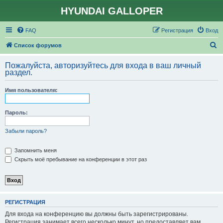
HYUNDAI GALLOPER
FAQ
Регистрация
Вход
П
Список форумов
о
Пожалуйста, авторизуйтесь для входа в ваш личный
и
раздел.
с
Имя пользователя:
к
Пароль:
Забыли пароль?
Запомнить меня
Скрыть моё пребывание на конференции в этот раз
РЕГИСТРАЦИЯ
Для входа на конференцию вы должны быть зарегистрированы.
Регистрация занимает всего несколько минут, но предоставляет вам