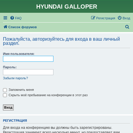
HYUNDAI GALLOPER
FAQ
Регистрация
Вход
П
Список форумов
о
Пожалуйста, авторизуйтесь для входа в ваш личный
и
раздел.
с
Имя пользователя:
к
Пароль:
Забыли пароль?
Запомнить меня
Скрыть моё пребывание на конференции в этот раз
РЕГИСТРАЦИЯ
Для входа на конференцию вы должны быть зарегистрированы.
Регистрация занимает всего несколько минут, но предоставляет вам