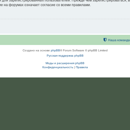
 для зарегистрированных пользователей. Прежде чем зарегистрироваться, в
е на форумах означает согласие со всеми правилами.
Наша команда
Создано на основе
phpBB
® Forum Software © phpBB Limited
Русская поддержка phpBB
Моды и расширения phpBB
Конфиденциальность
|
Правила