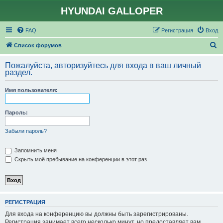
HYUNDAI GALLOPER
FAQ
Регистрация
Вход
П
Список форумов
о
Пожалуйста, авторизуйтесь для входа в ваш личный
и
раздел.
с
Имя пользователя:
к
Пароль:
Забыли пароль?
Запомнить меня
Скрыть моё пребывание на конференции в этот раз
РЕГИСТРАЦИЯ
Для входа на конференцию вы должны быть зарегистрированы.
Регистрация занимает всего несколько минут, но предоставляет вам