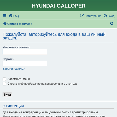
HYUNDAI GALLOPER
FAQ
Регистрация
Вход
П
Список форумов
о
Пожалуйста, авторизуйтесь для входа в ваш личный
и
раздел.
с
Имя пользователя:
к
Пароль:
Забыли пароль?
Запомнить меня
Скрыть моё пребывание на конференции в этот раз
РЕГИСТРАЦИЯ
Для входа на конференцию вы должны быть зарегистрированы.
Регистрация занимает всего несколько минут, но предоставляет вам