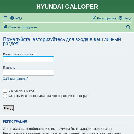
HYUNDAI GALLOPER
FAQ
Регистрация
Вход
П
Список форумов
о
Пожалуйста, авторизуйтесь для входа в ваш личный
и
раздел.
с
Имя пользователя:
к
Пароль:
Забыли пароль?
Запомнить меня
Скрыть моё пребывание на конференции в этот раз
РЕГИСТРАЦИЯ
Для входа на конференцию вы должны быть зарегистрированы.
Регистрация занимает всего несколько минут, но предоставляет вам