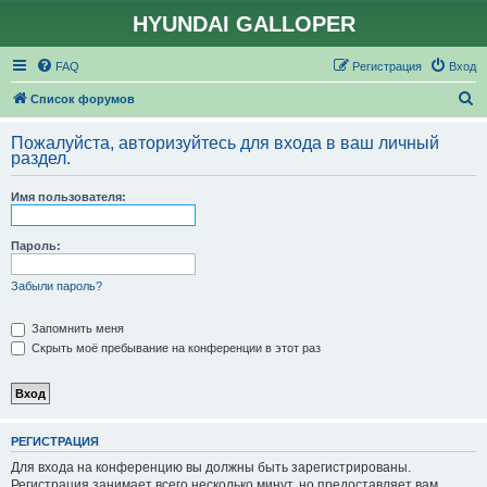
HYUNDAI GALLOPER
FAQ
Регистрация
Вход
П
Список форумов
о
Пожалуйста, авторизуйтесь для входа в ваш личный
и
раздел.
с
Имя пользователя:
к
Пароль:
Забыли пароль?
Запомнить меня
Скрыть моё пребывание на конференции в этот раз
РЕГИСТРАЦИЯ
Для входа на конференцию вы должны быть зарегистрированы.
Регистрация занимает всего несколько минут, но предоставляет вам