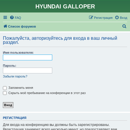
HYUNDAI GALLOPER
FAQ
Регистрация
Вход
П
Список форумов
о
Пожалуйста, авторизуйтесь для входа в ваш личный
и
раздел.
с
Имя пользователя:
к
Пароль:
Забыли пароль?
Запомнить меня
Скрыть моё пребывание на конференции в этот раз
РЕГИСТРАЦИЯ
Для входа на конференцию вы должны быть зарегистрированы.
Регистрация занимает всего несколько минут, но предоставляет вам