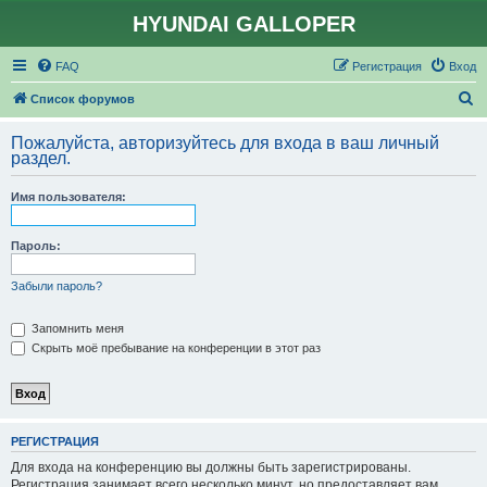
HYUNDAI GALLOPER
FAQ
Регистрация
Вход
П
Список форумов
о
Пожалуйста, авторизуйтесь для входа в ваш личный
и
раздел.
с
Имя пользователя:
к
Пароль:
Забыли пароль?
Запомнить меня
Скрыть моё пребывание на конференции в этот раз
РЕГИСТРАЦИЯ
Для входа на конференцию вы должны быть зарегистрированы.
Регистрация занимает всего несколько минут, но предоставляет вам