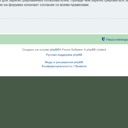
 для зарегистрированных пользователей. Прежде чем зарегистрироваться, в
е на форумах означает согласие со всеми правилами.
Наша команда
Создано на основе
phpBB
® Forum Software © phpBB Limited
Русская поддержка phpBB
Моды и расширения phpBB
Конфиденциальность
|
Правила