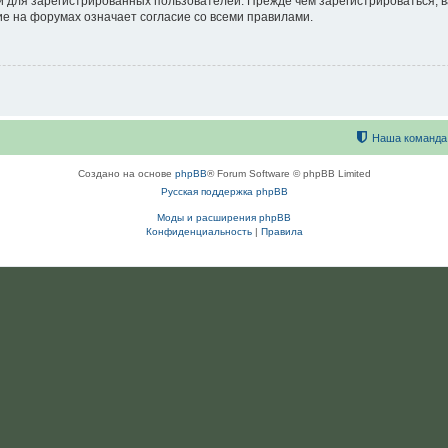
 для зарегистрированных пользователей. Прежде чем зарегистрироваться, в
е на форумах означает согласие со всеми правилами.
Наша команда
Создано на основе
phpBB
® Forum Software © phpBB Limited
Русская поддержка phpBB
Моды и расширения phpBB
Конфиденциальность
|
Правила