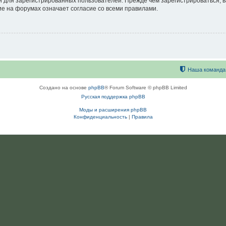
 для зарегистрированных пользователей. Прежде чем зарегистрироваться, в
е на форумах означает согласие со всеми правилами.
Наша команда
Создано на основе
phpBB
® Forum Software © phpBB Limited
Русская поддержка phpBB
Моды и расширения phpBB
Конфиденциальность
|
Правила