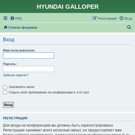
HYUNDAI GALLOPER
FAQ
Регистрация
Вход
П
Список форумов
о
Вход
и
с
Имя пользователя:
к
Пароль:
Забыли пароль?
Запомнить меня
Скрыть моё пребывание на конференции в этот раз
РЕГИСТРАЦИЯ
Для входа на конференцию вы должны быть зарегистрированы.
Регистрация занимает всего несколько минут, но предоставляет вам
более широкие возможности. Администратором конференции могут быть