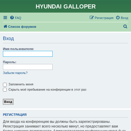
HYUNDAI GALLOPER
FAQ
Регистрация
Вход
П
Список форумов
о
Вход
и
с
Имя пользователя:
к
Пароль:
Забыли пароль?
Запомнить меня
Скрыть моё пребывание на конференции в этот раз
РЕГИСТРАЦИЯ
Для входа на конференцию вы должны быть зарегистрированы.
Регистрация занимает всего несколько минут, но предоставляет вам
более широкие возможности. Администратором конференции могут быть