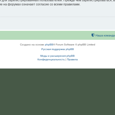
 для зарегистрированных пользователей. Прежде чем зарегистрироваться, в
е на форумах означает согласие со всеми правилами.
Наша команда
Создано на основе
phpBB
® Forum Software © phpBB Limited
Русская поддержка phpBB
Моды и расширения phpBB
Конфиденциальность
|
Правила