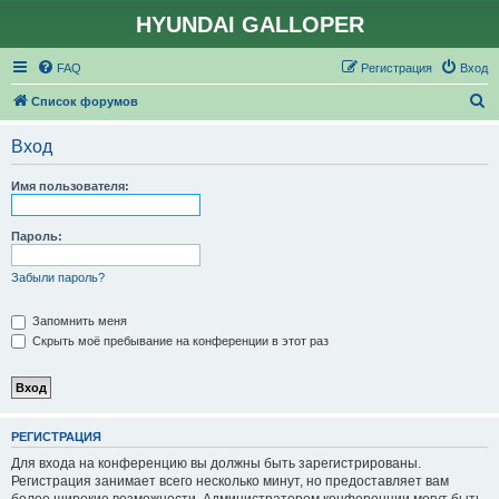
HYUNDAI GALLOPER
FAQ
Регистрация
Вход
П
Список форумов
о
Вход
и
с
Имя пользователя:
к
Пароль:
Забыли пароль?
Запомнить меня
Скрыть моё пребывание на конференции в этот раз
РЕГИСТРАЦИЯ
Для входа на конференцию вы должны быть зарегистрированы.
Регистрация занимает всего несколько минут, но предоставляет вам
более широкие возможности. Администратором конференции могут быть