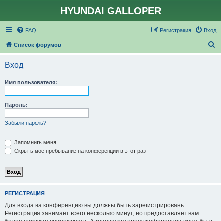
HYUNDAI GALLOPER
FAQ
Регистрация
Вход
П
Список форумов
о
Вход
и
с
Имя пользователя:
к
Пароль:
Забыли пароль?
Запомнить меня
Скрыть моё пребывание на конференции в этот раз
РЕГИСТРАЦИЯ
Для входа на конференцию вы должны быть зарегистрированы.
Регистрация занимает всего несколько минут, но предоставляет вам
более широкие возможности. Администратором конференции могут быть