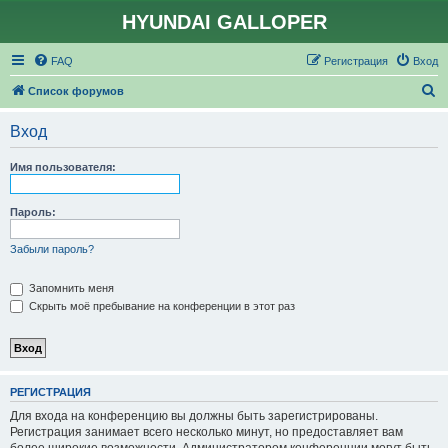
HYUNDAI GALLOPER
FAQ
Регистрация
Вход
П
Список форумов
о
Вход
и
с
Имя пользователя:
к
Пароль:
Забыли пароль?
Запомнить меня
Скрыть моё пребывание на конференции в этот раз
РЕГИСТРАЦИЯ
Для входа на конференцию вы должны быть зарегистрированы.
Регистрация занимает всего несколько минут, но предоставляет вам
более широкие возможности. Администратором конференции могут быть