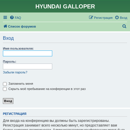
HYUNDAI GALLOPER
FAQ
Регистрация
Вход
П
Список форумов
о
Вход
и
с
Имя пользователя:
к
Пароль:
Забыли пароль?
Запомнить меня
Скрыть моё пребывание на конференции в этот раз
РЕГИСТРАЦИЯ
Для входа на конференцию вы должны быть зарегистрированы.
Регистрация занимает всего несколько минут, но предоставляет вам
более широкие возможности. Администратором конференции могут быть