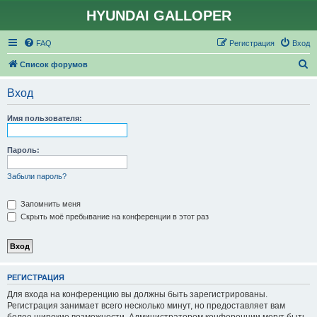
HYUNDAI GALLOPER
FAQ
Регистрация
Вход
П
Список форумов
о
Вход
и
с
Имя пользователя:
к
Пароль:
Забыли пароль?
Запомнить меня
Скрыть моё пребывание на конференции в этот раз
РЕГИСТРАЦИЯ
Для входа на конференцию вы должны быть зарегистрированы.
Регистрация занимает всего несколько минут, но предоставляет вам
более широкие возможности. Администратором конференции могут быть