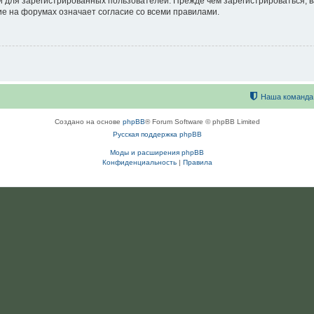
 для зарегистрированных пользователей. Прежде чем зарегистрироваться, в
е на форумах означает согласие со всеми правилами.
Наша команда
Создано на основе
phpBB
® Forum Software © phpBB Limited
Русская поддержка phpBB
Моды и расширения phpBB
Конфиденциальность
|
Правила