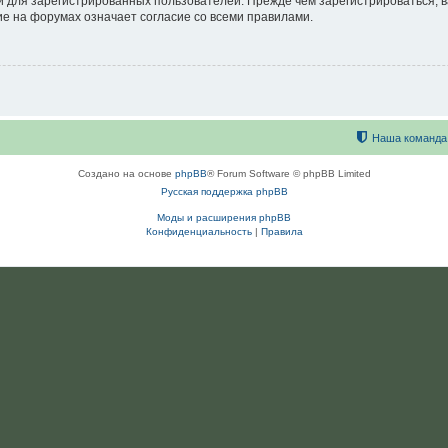
 для зарегистрированных пользователей. Прежде чем зарегистрироваться, в
е на форумах означает согласие со всеми правилами.
Наша команда
Создано на основе
phpBB
® Forum Software © phpBB Limited
Русская поддержка phpBB
Моды и расширения phpBB
Конфиденциальность
|
Правила