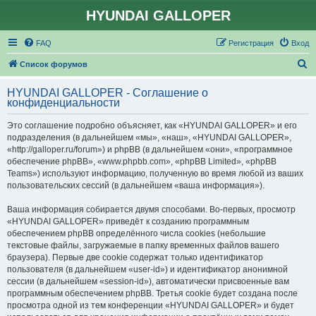
HYUNDAI GALLOPER
FAQ
Регистрация
Вход
П
Список форумов
о
HYUNDAI GALLOPER - Соглашение о
и
конфиденциальности
с
Это соглашение подробно объясняет, как «HYUNDAI GALLOPER» и его
к
подразделения (в дальнейшем «мы», «наш», «HYUNDAI GALLOPER»,
«http://galloper.ru/forum») и phpBB (в дальнейшем «они», «программное
обеспечение phpBB», «www.phpbb.com», «phpBB Limited», «phpBB
Teams») используют информацию, полученную во время любой из ваших
пользовательских сессий (в дальнейшем «ваша информация»).
Ваша информация собирается двумя способами. Во-первых, просмотр
«HYUNDAI GALLOPER» приведёт к созданию программным
обеспечением phpBB определённого числа cookies (небольшие
текстовые файлы, загружаемые в папку временных файлов вашего
браузера). Первые две cookie содержат только идентификатор
пользователя (в дальнейшем «user-id») и идентификатор анонимной
сессии (в дальнейшем «session-id»), автоматически присвоенные вам
программным обеспечением phpBB. Третья cookie будет создана после
просмотра одной из тем конференции «HYUNDAI GALLOPER» и будет