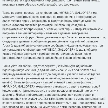
использоваться для хранения информации о прочтённых вами темах,
повышая таким образом удобство работы с форумами.
Также во время просмотра конференции «HYUNDAI GALLOPER» мы
можем установить cookies, внешние по отношению к программному
обеспечению phpBB, однако они выходят за рамки этого документа,
целью которого является рассмотрение страниц, созданных
исключительно программным обеспечением phpBB. Вторым источником
получения вашей информации являются данные, которые вы
отправляете на форум. Этими данными могут быть, но не исчерпываются,
следующие данные: сообщения, размещённые под учётной записью
Гостя (в дальнейшем «анонимные сообщения»), данные, указанные при
регистрации в конференции «HYUNDAI GALLOPER» (в дальнейшем
«ваша учётная запись») и сообщения, оставленные вами после
регистрации и авторизации (в дальнейшем «ваши сообщения»).
Ваша учётная запись будет содержать, как минимум, однозначно
идентифицируемое имя (в дальнейшем «ваше имя пользователя»),
индивидуальный пароль для входа под вашей учётной записью (далее
«ваш пароль») и реальный адрес email (в дальнейшем «ваш адрес
email»). Ваша информация из вашей учётной записи на форумах
«HYUNDAI GALLOPER» охраняется законами о защите компьютерной
информации, применяемыми в стране, предоставляющей нам услуги
хостинга. Любая информация, запрашиваемая при регистрации в
конференции «HYUNDAI GALLOPER», кроме вашего имени пользователя,
вашего пароля и вашего адреса email, может быть как необходимой, так и
необязательной ко вводу, на усмотрение администрации конференции