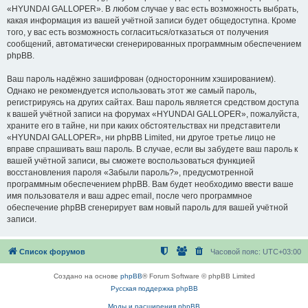
«HYUNDAI GALLOPER». В любом случае у вас есть возможность выбрать,
какая информация из вашей учётной записи будет общедоступна. Кроме
того, у вас есть возможность согласиться/отказаться от получения
сообщений, автоматически сгенерированных программным обеспечением
phpBB.
Ваш пароль надёжно зашифрован (односторонним хэшированием).
Однако не рекомендуется использовать этот же самый пароль,
регистрируясь на других сайтах. Ваш пароль является средством доступа
к вашей учётной записи на форумах «HYUNDAI GALLOPER», пожалуйста,
храните его в тайне, ни при каких обстоятельствах ни представители
«HYUNDAI GALLOPER», ни phpBB Limited, ни другое третье лицо не
вправе спрашивать ваш пароль. В случае, если вы забудете ваш пароль к
вашей учётной записи, вы сможете воспользоваться функцией
восстановления пароля «Забыли пароль?», предусмотренной
программным обеспечением phpBB. Вам будет необходимо ввести ваше
имя пользователя и ваш адрес email, после чего программное
обеспечение phpBB сгенерирует вам новый пароль для вашей учётной
записи.
Список форумов
Часовой пояс:
UTC+03:00
Создано на основе
phpBB
® Forum Software © phpBB Limited
Русская поддержка phpBB
Моды и расширения phpBB