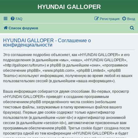
HYUNDAI GALLOPER
FAQ
Регистрация
Вход
П
Список форумов
о
HYUNDAI GALLOPER - Соглашение о
и
конфиденциальности
с
Это соглашение подробно объясняет, как «HYUNDAI GALLOPER» и его
к
подразделения (в дальнейшем «мы», «наш», «HYUNDAI GALLOPER»,
«http://galloper.ru/forum») и phpBB (в дальнейшем «они», «программное
обеспечение phpBB», «www.phpbb.com», «phpBB Limited», «phpBB
Teams») используют информацию, полученную во время любой из ваших
пользовательских сессий (в дальнейшем «ваша информация»).
Ваша информация собирается двумя способами. Во-первых, просмотр
«HYUNDAI GALLOPER» приведёт к созданию программным
обеспечением phpBB определённого числа cookies (небольшие
текстовые файлы, загружаемые в папку временных файлов вашего
браузера). Первые две cookie содержат только идентификатор
пользователя (в дальнейшем «user-id») и идентификатор анонимной
сессии (в дальнейшем «session-id»), автоматически присвоенные вам
программным обеспечением phpBB. Третья cookie будет создана после
просмотра одной из тем конференции «HYUNDAI GALLOPER» и будет