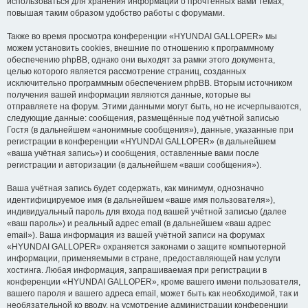
использоваться для хранения информации о прочтённых вами темах,
повышая таким образом удобство работы с форумами.
Также во время просмотра конференции «HYUNDAI GALLOPER» мы
можем установить cookies, внешние по отношению к программному
обеспечению phpBB, однако они выходят за рамки этого документа,
целью которого является рассмотрение страниц, созданных
исключительно программным обеспечением phpBB. Вторым источником
получения вашей информации являются данные, которые вы
отправляете на форум. Этими данными могут быть, но не исчерпываются,
следующие данные: сообщения, размещённые под учётной записью
Гостя (в дальнейшем «анонимные сообщения»), данные, указанные при
регистрации в конференции «HYUNDAI GALLOPER» (в дальнейшем
«ваша учётная запись») и сообщения, оставленные вами после
регистрации и авторизации (в дальнейшем «ваши сообщения»).
Ваша учётная запись будет содержать, как минимум, однозначно
идентифицируемое имя (в дальнейшем «ваше имя пользователя»),
индивидуальный пароль для входа под вашей учётной записью (далее
«ваш пароль») и реальный адрес email (в дальнейшем «ваш адрес
email»). Ваша информация из вашей учётной записи на форумах
«HYUNDAI GALLOPER» охраняется законами о защите компьютерной
информации, применяемыми в стране, предоставляющей нам услуги
хостинга. Любая информация, запрашиваемая при регистрации в
конференции «HYUNDAI GALLOPER», кроме вашего имени пользователя,
вашего пароля и вашего адреса email, может быть как необходимой, так и
необязательной ко вводу, на усмотрение администрации конференции