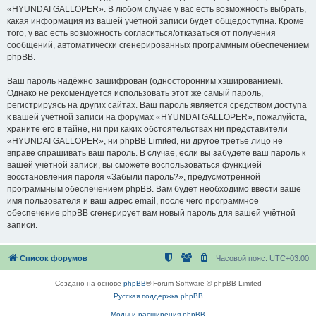
«HYUNDAI GALLOPER». В любом случае у вас есть возможность выбрать,
какая информация из вашей учётной записи будет общедоступна. Кроме
того, у вас есть возможность согласиться/отказаться от получения
сообщений, автоматически сгенерированных программным обеспечением
phpBB.
Ваш пароль надёжно зашифрован (односторонним хэшированием).
Однако не рекомендуется использовать этот же самый пароль,
регистрируясь на других сайтах. Ваш пароль является средством доступа
к вашей учётной записи на форумах «HYUNDAI GALLOPER», пожалуйста,
храните его в тайне, ни при каких обстоятельствах ни представители
«HYUNDAI GALLOPER», ни phpBB Limited, ни другое третье лицо не
вправе спрашивать ваш пароль. В случае, если вы забудете ваш пароль к
вашей учётной записи, вы сможете воспользоваться функцией
восстановления пароля «Забыли пароль?», предусмотренной
программным обеспечением phpBB. Вам будет необходимо ввести ваше
имя пользователя и ваш адрес email, после чего программное
обеспечение phpBB сгенерирует вам новый пароль для вашей учётной
записи.
Список форумов
Часовой пояс:
UTC+03:00
Создано на основе
phpBB
® Forum Software © phpBB Limited
Русская поддержка phpBB
Моды и расширения phpBB