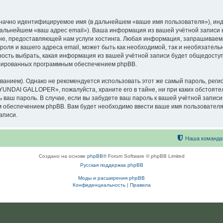
означно идентифицируемое имя (в дальнейшем «ваше имя пользователя»), ин
в дальнейшем «ваш адрес email»). Ваша информация из вашей учётной запи
е, предоставляющей нам услуги хостинга. Любая информация, запрашиваем
оля и вашего адреса email, может быть как необходимой, так и необязатель
сть выбрать, какая информация из вашей учётной записи будет общедоступна
ерированных программным обеспечением phpBB.
ием). Однако не рекомендуется использовать этот же самый пароль, регист
HYUNDAI GALLOPER», пожалуйста, храните его в тайне, ни при каких обстоя
ть ваш пароль. В случае, если вы забудете ваш пароль к вашей учётной запи
обеспечением phpBB. Вам будет необходимо ввести ваше имя пользователя и
аписи.
Наша команда
Создано на основе
phpBB
® Forum Software © phpBB Limited
Русская поддержка phpBB
Моды и расширения phpBB
Конфиденциальность
|
Правила