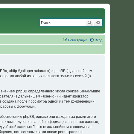
Поиск
Расширенный по
Регистрация
Вход
«http://galloper.ru/forum») и phpBB (в дальнейшем
 время любой из ваших пользовательских сессий (в
ечением phpBB определённого числа cookies (небольшие
ователя (в дальнейшем «user-id») и идентификатор
ет создана после просмотра одной из тем конференции
 работы с форумами.
еспечению phpBB, однако они выходят за рамки этого
точником получения вашей информации являются данные,
д учётной записью Гостя (в дальнейшем «анонимные
щения, оставленные вами после регистрации и