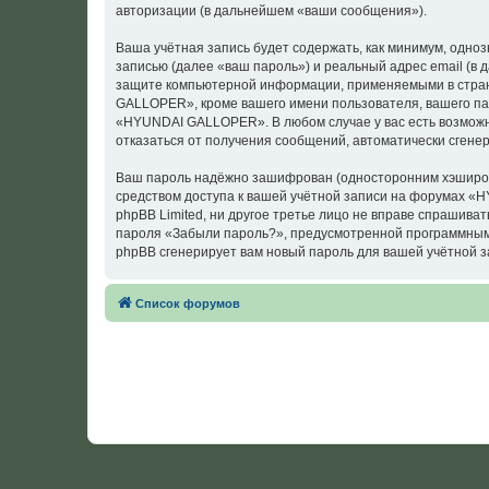
авторизации (в дальнейшем «ваши сообщения»).
Ваша учётная запись будет содержать, как минимум, одн
записью (далее «ваш пароль») и реальный адрес email (
защите компьютерной информации, применяемыми в стран
GALLOPER», кроме вашего имени пользователя, вашего пар
«HYUNDAI GALLOPER». В любом случае у вас есть возможно
отказаться от получения сообщений, автоматически сген
Ваш пароль надёжно зашифрован (односторонним хэширован
средством доступа к вашей учётной записи на форумах «
phpBB Limited, ни другое третье лицо не вправе спрашива
пароля «Забыли пароль?», предусмотренной программным 
phpBB сгенерирует вам новый пароль для вашей учётной з
Список форумов