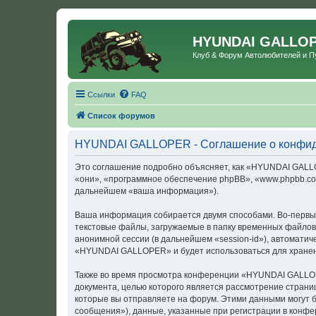
HYUNDAI GALLO
Клуб & Форум Автолюбителей и 
Ссылки
FAQ
Список форумов
HYUNDAI GALLOPER - Соглашение о конфид
Это соглашение подробно объясняет, как «HYUNDAI GALLOP
«они», «программное обеспечение phpBB», «www.phpbb.com
дальнейшем «ваша информация»).
Ваша информация собирается двумя способами. Во-первы
текстовые файлы, загружаемые в папку временных файлов 
анонимной сессии (в дальнейшем «session-id»), автомати
«HYUNDAI GALLOPER» и будет использоваться для хранен
Также во время просмотра конференции «HYUNDAI GALLOPE
документа, целью которого является рассмотрение стран
которые вы отправляете на форум. Этими данными могут 
сообщения»), данные, указанные при регистрации в конф