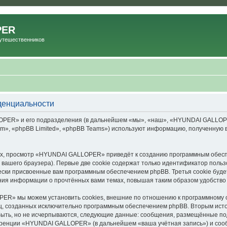
PER
Путешественников
енциальности
ER» и его подразделения (в дальнейшем «мы», «наш», «HYUNDAI GALLOPER», 
», «phpBB Limited», «phpBB Teams») используют информацию, полученную во
х, просмотр «HYUNDAI GALLOPER» приведёт к созданию программным обесп
вашего браузера). Первые две cookie содержат только идентификатор польз
чески присвоенные вам программным обеспечением phpBB. Третья cookie буд
ия информации о прочтённых вами темах, повышая таким образом удобство
R» мы можем установить cookies, внешние по отношению к программному об
иц, созданных исключительно программным обеспечением phpBB. Вторым ис
быть, но не исчерпываются, следующие данные: сообщения, размещённые по
еренции «HYUNDAI GALLOPER» (в дальнейшем «ваша учётная запись») и сооб