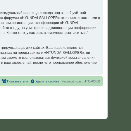
дивидуальный пароль для входа под вашей учётной
си на форумах «HYUNDAI GALLOPER» охраняется законами о
ая при регистрации в конференции «HYUNDAI
ной ко вводу, на усмотрение администрации конференции
. Кроме того, у вас есть возможность согласиться/
рируясь на других сайтах. Ваш пароль является
тельствах ни представители «HYUNDAI GALLOPER», ни
си, вы сможете воспользоваться функцией восстановления
 ваш адрес email, после чего программное обеспечение
Пользователи
Удалить cookies
Часовой пояс:
UTC+03:00