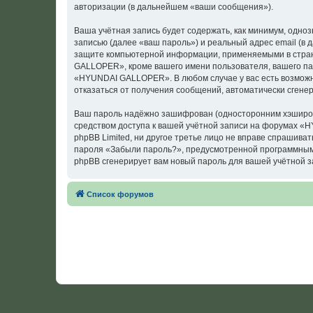
авторизации (в дальнейшем «ваши сообщения»).
Ваша учётная запись будет содержать, как минимум, одн
записью (далее «ваш пароль») и реальный адрес email (
защите компьютерной информации, применяемыми в стран
GALLOPER», кроме вашего имени пользователя, вашего пар
«HYUNDAI GALLOPER». В любом случае у вас есть возможно
отказаться от получения сообщений, автоматически сген
Ваш пароль надёжно зашифрован (односторонним хэширован
средством доступа к вашей учётной записи на форумах «
phpBB Limited, ни другое третье лицо не вправе спрашива
пароля «Забыли пароль?», предусмотренной программным 
phpBB сгенерирует вам новый пароль для вашей учётной з
Список форумов