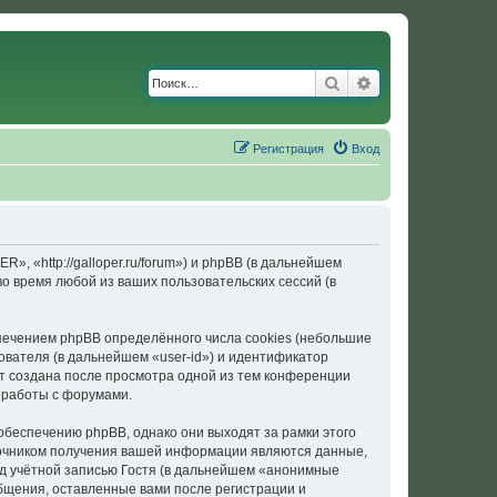
Поиск
Расширенный по
Регистрация
Вход
«http://galloper.ru/forum») и phpBB (в дальнейшем
 время любой из ваших пользовательских сессий (в
ечением phpBB определённого числа cookies (небольшие
ователя (в дальнейшем «user-id») и идентификатор
ет создана после просмотра одной из тем конференции
 работы с форумами.
еспечению phpBB, однако они выходят за рамки этого
точником получения вашей информации являются данные,
д учётной записью Гостя (в дальнейшем «анонимные
щения, оставленные вами после регистрации и