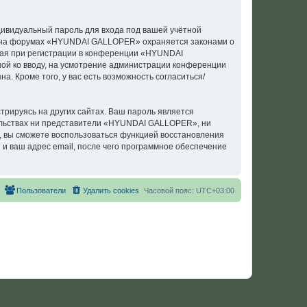
дивидуальный пароль для входа под вашей учётной
си на форумах «HYUNDAI GALLOPER» охраняется законами о
ая при регистрации в конференции «HYUNDAI
ной ко вводу, на усмотрение администрации конференции
. Кроме того, у вас есть возможность согласиться/
рируясь на других сайтах. Ваш пароль является
тельствах ни представители «HYUNDAI GALLOPER», ни
си, вы сможете воспользоваться функцией восстановления
 ваш адрес email, после чего программное обеспечение
Пользователи
Удалить cookies
Часовой пояс:
UTC+03:00