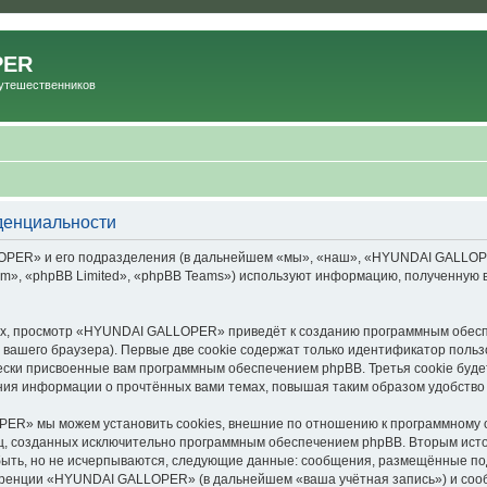
PER
Путешественников
енциальности
ER» и его подразделения (в дальнейшем «мы», «наш», «HYUNDAI GALLOPER», 
», «phpBB Limited», «phpBB Teams») используют информацию, полученную во
х, просмотр «HYUNDAI GALLOPER» приведёт к созданию программным обесп
вашего браузера). Первые две cookie содержат только идентификатор польз
чески присвоенные вам программным обеспечением phpBB. Третья cookie буд
ия информации о прочтённых вами темах, повышая таким образом удобство
R» мы можем установить cookies, внешние по отношению к программному об
иц, созданных исключительно программным обеспечением phpBB. Вторым ис
быть, но не исчерпываются, следующие данные: сообщения, размещённые по
еренции «HYUNDAI GALLOPER» (в дальнейшем «ваша учётная запись») и сооб