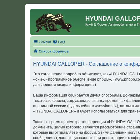
HYUNDAI GALLO
Клуб & Форум Автолюбителей и 
Ссылки
FAQ
Список форумов
HYUNDAI GALLOPER - Соглашение о конфид
Это соглашение подробно объясняет, как «HYUNDAI GALLOP
«они», «программное обеспечение phpBB», «www.phpbb.com
дальнейшем «ваша информация»).
Ваша информация собирается двумя способами. Во-первы
текстовые файлы, загружаемые в папку временных файлов 
анонимной сессии (в дальнейшем «session-id»), автомати
«HYUNDAI GALLOPER» и будет использоваться для хранен
Также во время просмотра конференции «HYUNDAI GALLOPE
документа, целью которого является рассмотрение стран
которые вы отправляете на форум. Этими данными могут 
сообщения»), данные, указанные при регистрации в конф