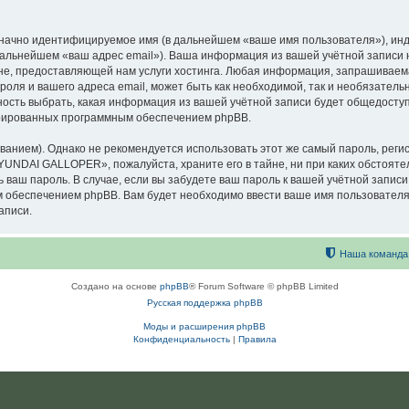
означно идентифицируемое имя (в дальнейшем «ваше имя пользователя»), ин
в дальнейшем «ваш адрес email»). Ваша информация из вашей учётной запи
е, предоставляющей нам услуги хостинга. Любая информация, запрашиваем
оля и вашего адреса email, может быть как необходимой, так и необязатель
сть выбрать, какая информация из вашей учётной записи будет общедоступна
ерированных программным обеспечением phpBB.
ием). Однако не рекомендуется использовать этот же самый пароль, регист
HYUNDAI GALLOPER», пожалуйста, храните его в тайне, ни при каких обстоя
ть ваш пароль. В случае, если вы забудете ваш пароль к вашей учётной запи
обеспечением phpBB. Вам будет необходимо ввести ваше имя пользователя и
аписи.
Наша команда
Создано на основе
phpBB
® Forum Software © phpBB Limited
Русская поддержка phpBB
Моды и расширения phpBB
Конфиденциальность
|
Правила