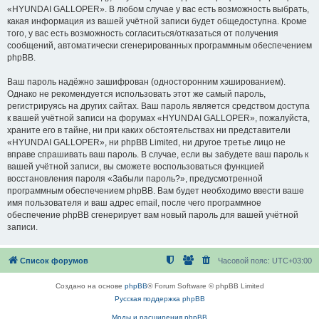
«HYUNDAI GALLOPER». В любом случае у вас есть возможность выбрать,
какая информация из вашей учётной записи будет общедоступна. Кроме
того, у вас есть возможность согласиться/отказаться от получения
сообщений, автоматически сгенерированных программным обеспечением
phpBB.
Ваш пароль надёжно зашифрован (односторонним хэшированием).
Однако не рекомендуется использовать этот же самый пароль,
регистрируясь на других сайтах. Ваш пароль является средством доступа
к вашей учётной записи на форумах «HYUNDAI GALLOPER», пожалуйста,
храните его в тайне, ни при каких обстоятельствах ни представители
«HYUNDAI GALLOPER», ни phpBB Limited, ни другое третье лицо не
вправе спрашивать ваш пароль. В случае, если вы забудете ваш пароль к
вашей учётной записи, вы сможете воспользоваться функцией
восстановления пароля «Забыли пароль?», предусмотренной
программным обеспечением phpBB. Вам будет необходимо ввести ваше
имя пользователя и ваш адрес email, после чего программное
обеспечение phpBB сгенерирует вам новый пароль для вашей учётной
записи.
Список форумов
Часовой пояс:
UTC+03:00
Создано на основе
phpBB
® Forum Software © phpBB Limited
Русская поддержка phpBB
Моды и расширения phpBB