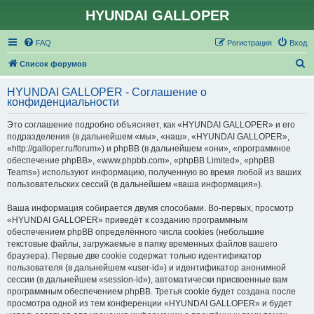
HYUNDAI GALLOPER
FAQ
Регистрация
Вход
П
Список форумов
о
HYUNDAI GALLOPER - Соглашение о
и
конфиденциальности
с
Это соглашение подробно объясняет, как «HYUNDAI GALLOPER» и его
к
подразделения (в дальнейшем «мы», «наш», «HYUNDAI GALLOPER»,
«http://galloper.ru/forum») и phpBB (в дальнейшем «они», «программное
обеспечение phpBB», «www.phpbb.com», «phpBB Limited», «phpBB
Teams») используют информацию, полученную во время любой из ваших
пользовательских сессий (в дальнейшем «ваша информация»).
Ваша информация собирается двумя способами. Во-первых, просмотр
«HYUNDAI GALLOPER» приведёт к созданию программным
обеспечением phpBB определённого числа cookies (небольшие
текстовые файлы, загружаемые в папку временных файлов вашего
браузера). Первые две cookie содержат только идентификатор
пользователя (в дальнейшем «user-id») и идентификатор анонимной
сессии (в дальнейшем «session-id»), автоматически присвоенные вам
программным обеспечением phpBB. Третья cookie будет создана после
просмотра одной из тем конференции «HYUNDAI GALLOPER» и будет