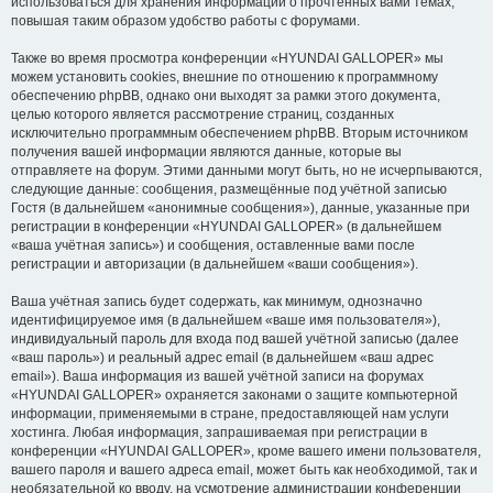
использоваться для хранения информации о прочтённых вами темах,
повышая таким образом удобство работы с форумами.
Также во время просмотра конференции «HYUNDAI GALLOPER» мы
можем установить cookies, внешние по отношению к программному
обеспечению phpBB, однако они выходят за рамки этого документа,
целью которого является рассмотрение страниц, созданных
исключительно программным обеспечением phpBB. Вторым источником
получения вашей информации являются данные, которые вы
отправляете на форум. Этими данными могут быть, но не исчерпываются,
следующие данные: сообщения, размещённые под учётной записью
Гостя (в дальнейшем «анонимные сообщения»), данные, указанные при
регистрации в конференции «HYUNDAI GALLOPER» (в дальнейшем
«ваша учётная запись») и сообщения, оставленные вами после
регистрации и авторизации (в дальнейшем «ваши сообщения»).
Ваша учётная запись будет содержать, как минимум, однозначно
идентифицируемое имя (в дальнейшем «ваше имя пользователя»),
индивидуальный пароль для входа под вашей учётной записью (далее
«ваш пароль») и реальный адрес email (в дальнейшем «ваш адрес
email»). Ваша информация из вашей учётной записи на форумах
«HYUNDAI GALLOPER» охраняется законами о защите компьютерной
информации, применяемыми в стране, предоставляющей нам услуги
хостинга. Любая информация, запрашиваемая при регистрации в
конференции «HYUNDAI GALLOPER», кроме вашего имени пользователя,
вашего пароля и вашего адреса email, может быть как необходимой, так и
необязательной ко вводу, на усмотрение администрации конференции