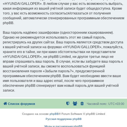
«HYUNDAI GALLOPER». В любом случае у вас есть возможность выбрать,
какая информация из вашей учётной записи будет общедоступна. Кроме
того, у вас есть возможность согласиться/отказаться от получения
сообщений, автоматически сгенерированных программным обеспечением
phpBB.
Ваш пароль надёжно зашифрован (односторонним хэшированием).
Однако не рекомендуется использовать этот же самый пароль,
регистрируясь на других сайтах. Ваш пароль является средством доступа
к вашей учётной записи на форумах «HYUNDAI GALLOPER», пожалуйста,
храните его в тайне, ни при каких обстоятельствах ни представители
«HYUNDAI GALLOPER», ни phpBB Limited, ни другое третье лицо не
вправе спрашивать ваш пароль. В случае, если вы забудете ваш пароль к
вашей учётной записи, вы сможете воспользоваться функцией
восстановления пароля «Забыли пароль?», предусмотренной
программным обеспечением phpBB. Вам будет необходимо ввести ваше
имя пользователя и ваш адрес email, после чего программное
обеспечение phpBB сгенерирует вам новый пароль для вашей учётной
записи.
Список форумов
Часовой пояс:
UTC+03:00
Создано на основе
phpBB
® Forum Software © phpBB Limited
Русская поддержка phpBB
Моды и расширения phpBB