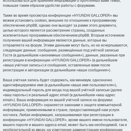
использоваться для хранения информации о прочтённых вами темах,
повышая таким образом удобство работы с форумами.
Также во время просмотра конференции «HYUNDAI GALLOPER» мы
можем установить cookies, внешние по отношению к программному
обеспечению phpBB, однако они выходят за рамки этого документа,
целью которого является рассмотрение страниц, созданных
исключительно программным обеспечением phpBB. Вторым источником
получения вашей информации являются данные, которые вы
отправляете на форум. Этими данными могут быть, но не исчерпываются,
следующие данные: сообщения, размещённые под учётной записью
Гостя (в дальнейшем «анонимные сообщения»), данные, указанные при
регистрации в конференции «HYUNDAI GALLOPER» (в дальнейшем
«ваша учётная запись») и сообщения, оставленные вами после
регистрации и авторизации (в дальнейшем «ваши сообщения»).
Ваша учётная запись будет содержать, как минимум, однозначно
идентифицируемое имя (в дальнейшем «ваше имя пользователя»),
индивидуальный пароль для входа под вашей учётной записью (далее
«ваш пароль») и реальный адрес email (в дальнейшем «ваш адрес
email»). Ваша информация из вашей учётной записи на форумах
«HYUNDAI GALLOPER» охраняется законами о защите компьютерной
информации, применяемыми в стране, предоставляющей нам услуги
хостинга. Любая информация, запрашиваемая при регистрации в
конференции «HYUNDAI GALLOPER», кроме вашего имени пользователя,
вашего пароля и вашего адреса email, может быть как необходимой, так и
необязательной ко вводу, на усмотрение администрации конференции