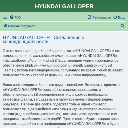
HYUNDAI GALLOPER
FAQ
Регистрация
Вход
П
Список форумов
о
HYUNDAI GALLOPER - Соглашение о
и
конфиденциальности
с
Это соглашение подробно объясняет, как «HYUNDAI GALLOPER» и его
к
подразделения (в дальнейшем «мы», «наш», «HYUNDAI GALLOPER»,
«http://galloper.ru/forum») и phpBB (в дальнейшем «они», «программное
обеспечение phpBB», «www.phpbb.com», «phpBB Limited», «phpBB
Teams») используют информацию, полученную во время любой из ваших
пользовательских сессий (в дальнейшем «ваша информация»).
Ваша информация собирается двумя способами. Во-первых, просмотр
«HYUNDAI GALLOPER» приведёт к созданию программным
обеспечением phpBB определённого числа cookies (небольшие
текстовые файлы, загружаемые в папку временных файлов вашего
браузера). Первые две cookie содержат только идентификатор
пользователя (в дальнейшем «user-id») и идентификатор анонимной
сессии (в дальнейшем «session-id»), автоматически присвоенные вам
программным обеспечением phpBB. Третья cookie будет создана после
просмотра одной из тем конференции «HYUNDAI GALLOPER» и будет