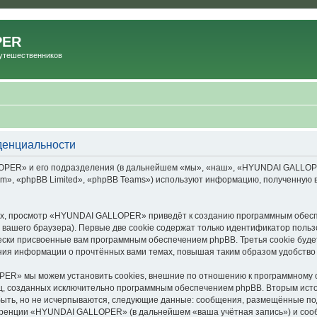
PER
Путешественников
енциальности
ER» и его подразделения (в дальнейшем «мы», «наш», «HYUNDAI GALLOPER», 
», «phpBB Limited», «phpBB Teams») используют информацию, полученную во
х, просмотр «HYUNDAI GALLOPER» приведёт к созданию программным обесп
вашего браузера). Первые две cookie содержат только идентификатор польз
чески присвоенные вам программным обеспечением phpBB. Третья cookie буд
ия информации о прочтённых вами темах, повышая таким образом удобство
R» мы можем установить cookies, внешние по отношению к программному об
иц, созданных исключительно программным обеспечением phpBB. Вторым ис
быть, но не исчерпываются, следующие данные: сообщения, размещённые по
еренции «HYUNDAI GALLOPER» (в дальнейшем «ваша учётная запись») и сооб