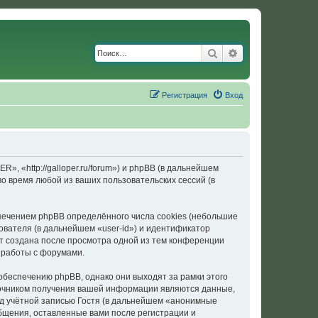
Поиск
Расширенный по
Регистрация
Вход
«http://galloper.ru/forum») и phpBB (в дальнейшем
 время любой из ваших пользовательских сессий (в
ечением phpBB определённого числа cookies (небольшие
ователя (в дальнейшем «user-id») и идентификатор
ет создана после просмотра одной из тем конференции
 работы с форумами.
еспечению phpBB, однако они выходят за рамки этого
точником получения вашей информации являются данные,
д учётной записью Гостя (в дальнейшем «анонимные
щения, оставленные вами после регистрации и