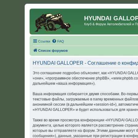
HYUNDAI GALLO
Клуб & Форум Автолюбителей и 
Ссылки
FAQ
Список форумов
HYUNDAI GALLOPER - Соглашение о конфид
Это соглашение подробно объясняет, как «HYUNDAI GALLOP
«они», «программное обеспечение phpBB», «www.phpbb.com
дальнейшем «ваша информация»).
Ваша информация собирается двумя способами. Во-первы
текстовые файлы, загружаемые в папку временных файлов 
анонимной сессии (в дальнейшем «session-id»), автомати
«HYUNDAI GALLOPER» и будет использоваться для хранен
Также во время просмотра конференции «HYUNDAI GALLOPE
документа, целью которого является рассмотрение стран
которые вы отправляете на форум. Этими данными могут 
сообщения»), данные, указанные при регистрации в конф