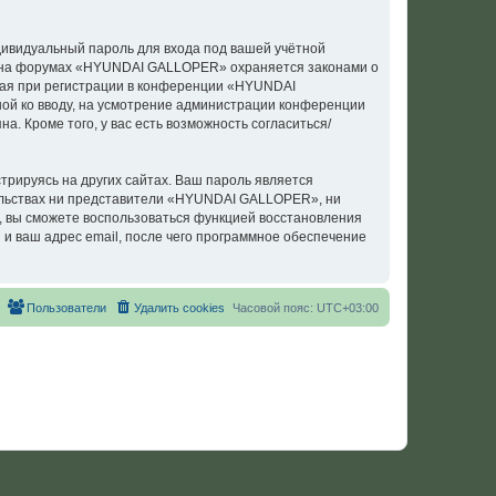
дивидуальный пароль для входа под вашей учётной
си на форумах «HYUNDAI GALLOPER» охраняется законами о
ая при регистрации в конференции «HYUNDAI
ной ко вводу, на усмотрение администрации конференции
. Кроме того, у вас есть возможность согласиться/
рируясь на других сайтах. Ваш пароль является
тельствах ни представители «HYUNDAI GALLOPER», ни
си, вы сможете воспользоваться функцией восстановления
 ваш адрес email, после чего программное обеспечение
Пользователи
Удалить cookies
Часовой пояс:
UTC+03:00