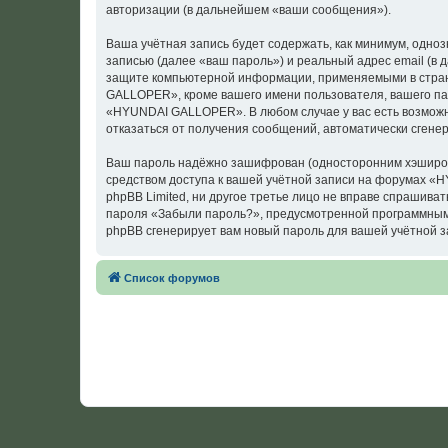
авторизации (в дальнейшем «ваши сообщения»).
Ваша учётная запись будет содержать, как минимум, одн
записью (далее «ваш пароль») и реальный адрес email (
защите компьютерной информации, применяемыми в стран
GALLOPER», кроме вашего имени пользователя, вашего пар
«HYUNDAI GALLOPER». В любом случае у вас есть возможно
отказаться от получения сообщений, автоматически сген
Ваш пароль надёжно зашифрован (односторонним хэширован
средством доступа к вашей учётной записи на форумах «
phpBB Limited, ни другое третье лицо не вправе спрашива
пароля «Забыли пароль?», предусмотренной программным 
phpBB сгенерирует вам новый пароль для вашей учётной з
Список форумов