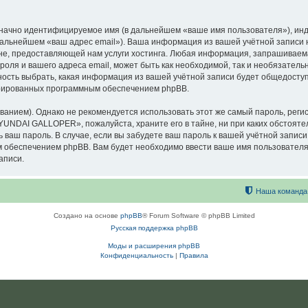
означно идентифицируемое имя (в дальнейшем «ваше имя пользователя»), ин
в дальнейшем «ваш адрес email»). Ваша информация из вашей учётной запи
е, предоставляющей нам услуги хостинга. Любая информация, запрашиваем
оля и вашего адреса email, может быть как необходимой, так и необязатель
сть выбрать, какая информация из вашей учётной записи будет общедоступна
ерированных программным обеспечением phpBB.
ием). Однако не рекомендуется использовать этот же самый пароль, регист
HYUNDAI GALLOPER», пожалуйста, храните его в тайне, ни при каких обстоя
ть ваш пароль. В случае, если вы забудете ваш пароль к вашей учётной запи
обеспечением phpBB. Вам будет необходимо ввести ваше имя пользователя и
аписи.
Наша команда
Создано на основе
phpBB
® Forum Software © phpBB Limited
Русская поддержка phpBB
Моды и расширения phpBB
Конфиденциальность
|
Правила