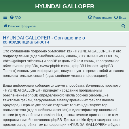
HYUNDAI GALLOPER
FAQ
Регистрация
Вход
П
Список форумов
о
HYUNDAI GALLOPER - Соглашение о
и
конфиденциальности
с
Это соглашение подробно объясняет, как «HYUNDAI GALLOPER» и его
к
подразделения (в дальнейшем «мы», «наш», «HYUNDAI GALLOPER»,
«http://galloper.ru/forum») и phpBB (в дальнейшем «они», «программное
обеспечение phpBB», «www.phpbb.com», «phpBB Limited», «phpBB
Teams») используют информацию, полученную во время любой из ваших
пользовательских сессий (в дальнейшем «ваша информация»).
Ваша информация собирается двумя способами. Во-первых, просмотр
«HYUNDAI GALLOPER» приведёт к созданию программным
обеспечением phpBB определённого числа cookies (небольшие
текстовые файлы, загружаемые в папку временных файлов вашего
браузера). Первые две cookie содержат только идентификатор
пользователя (в дальнейшем «user-id») и идентификатор анонимной
сессии (в дальнейшем «session-id»), автоматически присвоенные вам
программным обеспечением phpBB. Третья cookie будет создана после
просмотра одной из тем конференции «HYUNDAI GALLOPER» и будет