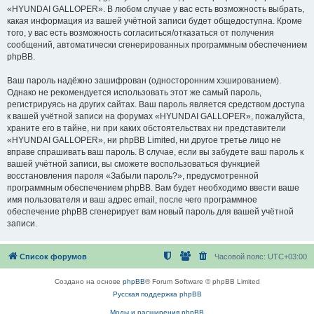
«HYUNDAI GALLOPER». В любом случае у вас есть возможность выбрать,
какая информация из вашей учётной записи будет общедоступна. Кроме
того, у вас есть возможность согласиться/отказаться от получения
сообщений, автоматически сгенерированных программным обеспечением
phpBB.
Ваш пароль надёжно зашифрован (односторонним хэшированием).
Однако не рекомендуется использовать этот же самый пароль,
регистрируясь на других сайтах. Ваш пароль является средством доступа
к вашей учётной записи на форумах «HYUNDAI GALLOPER», пожалуйста,
храните его в тайне, ни при каких обстоятельствах ни представители
«HYUNDAI GALLOPER», ни phpBB Limited, ни другое третье лицо не
вправе спрашивать ваш пароль. В случае, если вы забудете ваш пароль к
вашей учётной записи, вы сможете воспользоваться функцией
восстановления пароля «Забыли пароль?», предусмотренной
программным обеспечением phpBB. Вам будет необходимо ввести ваше
имя пользователя и ваш адрес email, после чего программное
обеспечение phpBB сгенерирует вам новый пароль для вашей учётной
записи.
Список форумов
Часовой пояс:
UTC+03:00
Создано на основе
phpBB
® Forum Software © phpBB Limited
Русская поддержка phpBB
Моды и расширения phpBB