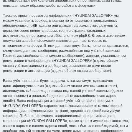
использоваться для хранения информации о прочтённых вами темах,
повышая таким образом удобство работы с форумами.
Также во время просмотра конференции «HYUNDAI GALLOPER» мы
можем установить cookies, внешние по отношению к программному
обеспечению phpBB, однако они выходят за рамки этого документа,
целью которого является рассмотрение страниц, созданных
исключительно программным обеспечением phpBB. Вторым источником
получения вашей информации являются данные, которые вы
отправляете на форум. Этими данными могут быть, но не исчерпываются,
следующие данные: сообщения, размещённые под учётной записью
Гостя (в дальнейшем «анонимные сообщения»), данные, указанные при
регистрации в конференции «HYUNDAI GALLOPER» (в дальнейшем
«ваша учётная запись») и сообщения, оставленные вами после
регистрации и авторизации (в дальнейшем «ваши сообщения»).
Ваша учётная запись будет содержать, как минимум, однозначно
идентифицируемое имя (в дальнейшем «ваше имя пользователя»),
индивидуальный пароль для входа под вашей учётной записью (далее
«ваш пароль») и реальный адрес email (в дальнейшем «ваш адрес
email»). Ваша информация из вашей учётной записи на форумах
«HYUNDAI GALLOPER» охраняется законами о защите компьютерной
информации, применяемыми в стране, предоставляющей нам услуги
хостинга. Любая информация, запрашиваемая при регистрации в
конференции «HYUNDAI GALLOPER», кроме вашего имени пользователя,
вашего пароля и вашего адреса email, может быть как необходимой, так и
необязательной ко вводу, на усмотрение администрации конференции