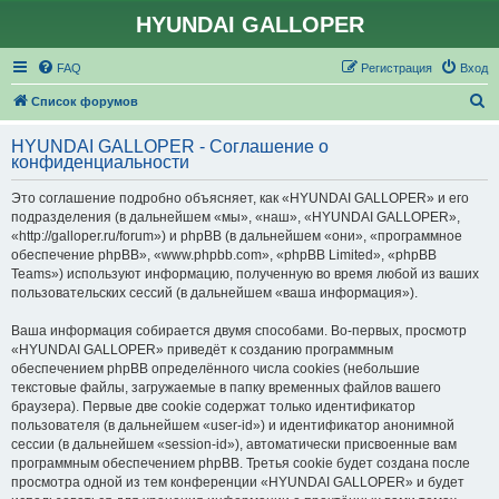
HYUNDAI GALLOPER
FAQ
Регистрация
Вход
П
Список форумов
о
HYUNDAI GALLOPER - Соглашение о
и
конфиденциальности
с
Это соглашение подробно объясняет, как «HYUNDAI GALLOPER» и его
к
подразделения (в дальнейшем «мы», «наш», «HYUNDAI GALLOPER»,
«http://galloper.ru/forum») и phpBB (в дальнейшем «они», «программное
обеспечение phpBB», «www.phpbb.com», «phpBB Limited», «phpBB
Teams») используют информацию, полученную во время любой из ваших
пользовательских сессий (в дальнейшем «ваша информация»).
Ваша информация собирается двумя способами. Во-первых, просмотр
«HYUNDAI GALLOPER» приведёт к созданию программным
обеспечением phpBB определённого числа cookies (небольшие
текстовые файлы, загружаемые в папку временных файлов вашего
браузера). Первые две cookie содержат только идентификатор
пользователя (в дальнейшем «user-id») и идентификатор анонимной
сессии (в дальнейшем «session-id»), автоматически присвоенные вам
программным обеспечением phpBB. Третья cookie будет создана после
просмотра одной из тем конференции «HYUNDAI GALLOPER» и будет