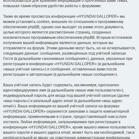
использоваться для хранения информации о прочтённых вами темах,
повышая таким образом удобство работы с форумами.
Также во время просмотра конференции «HYUNDAI GALLOPER» мы
можем установить cookies, внешние по отношению к программному
обеспечению phpBB, однако они выходят за рамки этого документа,
целью которого является рассмотрение страниц, созданных
исключительно программным обеспечением phpBB. Вторым источником
получения вашей информации являются данные, которые вы
отправляете на форум. Этими данными могут быть, но не исчерпываются,
следующие данные: сообщения, размещённые под учётной записью
Гостя (в дальнейшем «анонимные сообщения»), данные, указанные при
регистрации в конференции «HYUNDAI GALLOPER» (в дальнейшем
«ваша учётная запись») и сообщения, оставленные вами после
регистрации и авторизации (в дальнейшем «ваши сообщения»).
Ваша учётная запись будет содержать, как минимум, однозначно
идентифицируемое имя (в дальнейшем «ваше имя пользователя»),
индивидуальный пароль для входа под вашей учётной записью (далее
«ваш пароль») и реальный адрес email (в дальнейшем «ваш адрес
email»). Ваша информация из вашей учётной записи на форумах
«HYUNDAI GALLOPER» охраняется законами о защите компьютерной
информации, применяемыми в стране, предоставляющей нам услуги
хостинга. Любая информация, запрашиваемая при регистрации в
конференции «HYUNDAI GALLOPER», кроме вашего имени пользователя,
вашего пароля и вашего адреса email, может быть как необходимой, так и
необязательной ко вводу, на усмотрение администрации конференции