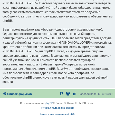
«HYUNDAI GALLOPER». В любом случае у вас есть возможность выбрать,
какая информация из вашей учётной записи будет общедоступна. Кроме
того, у вас есть возможность согласиться/отказаться от получения
сообщений, автоматически сгенерированных программным обеспечением
phpBB.
Ваш пароль надёжно зашифрован (односторонним хэшированием).
Однако не рекомендуется использовать этот же самый пароль,
регистрируясь на других сайтах. Ваш пароль является средством доступа
к вашей учётной записи на форумах «HYUNDAI GALLOPER», пожалуйста,
храните его в тайне, ни при каких обстоятельствах ни представители
«HYUNDAI GALLOPER», ни phpBB Limited, ни другое третье лицо не
вправе спрашивать ваш пароль. В случае, если вы забудете ваш пароль к
вашей учётной записи, вы сможете воспользоваться функцией
восстановления пароля «Забыли пароль?», предусмотренной
программным обеспечением phpBB. Вам будет необходимо ввести ваше
имя пользователя и ваш адрес email, после чего программное
обеспечение phpBB сгенерирует вам новый пароль для вашей учётной
записи.
Список форумов
Часовой пояс:
UTC+03:00
Создано на основе
phpBB
® Forum Software © phpBB Limited
Русская поддержка phpBB
Моды и расширения phpBB