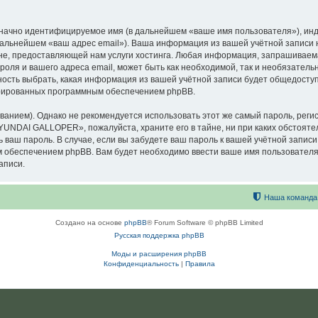
означно идентифицируемое имя (в дальнейшем «ваше имя пользователя»), ин
в дальнейшем «ваш адрес email»). Ваша информация из вашей учётной запи
е, предоставляющей нам услуги хостинга. Любая информация, запрашиваем
оля и вашего адреса email, может быть как необходимой, так и необязатель
сть выбрать, какая информация из вашей учётной записи будет общедоступна
ерированных программным обеспечением phpBB.
ием). Однако не рекомендуется использовать этот же самый пароль, регист
HYUNDAI GALLOPER», пожалуйста, храните его в тайне, ни при каких обстоя
ть ваш пароль. В случае, если вы забудете ваш пароль к вашей учётной запи
обеспечением phpBB. Вам будет необходимо ввести ваше имя пользователя и
аписи.
Наша команда
Создано на основе
phpBB
® Forum Software © phpBB Limited
Русская поддержка phpBB
Моды и расширения phpBB
Конфиденциальность
|
Правила