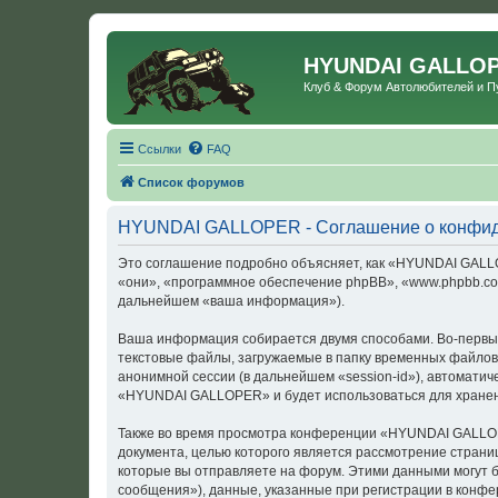
HYUNDAI GALLO
Клуб & Форум Автолюбителей и 
Ссылки
FAQ
Список форумов
HYUNDAI GALLOPER - Соглашение о конфид
Это соглашение подробно объясняет, как «HYUNDAI GALLOP
«они», «программное обеспечение phpBB», «www.phpbb.com
дальнейшем «ваша информация»).
Ваша информация собирается двумя способами. Во-первы
текстовые файлы, загружаемые в папку временных файлов 
анонимной сессии (в дальнейшем «session-id»), автомати
«HYUNDAI GALLOPER» и будет использоваться для хранен
Также во время просмотра конференции «HYUNDAI GALLOPE
документа, целью которого является рассмотрение стран
которые вы отправляете на форум. Этими данными могут 
сообщения»), данные, указанные при регистрации в конф