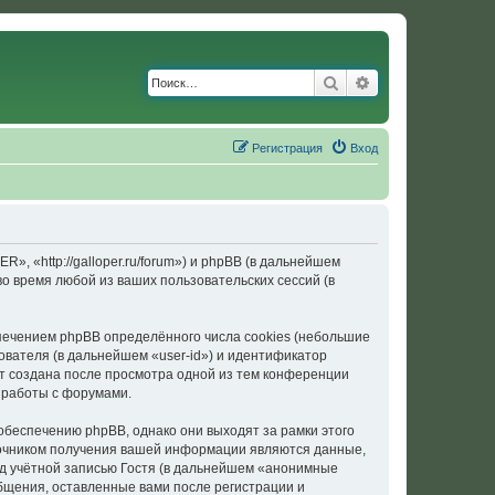
Поиск
Расширенный по
Регистрация
Вход
«http://galloper.ru/forum») и phpBB (в дальнейшем
 время любой из ваших пользовательских сессий (в
ечением phpBB определённого числа cookies (небольшие
ователя (в дальнейшем «user-id») и идентификатор
ет создана после просмотра одной из тем конференции
 работы с форумами.
еспечению phpBB, однако они выходят за рамки этого
точником получения вашей информации являются данные,
д учётной записью Гостя (в дальнейшем «анонимные
щения, оставленные вами после регистрации и