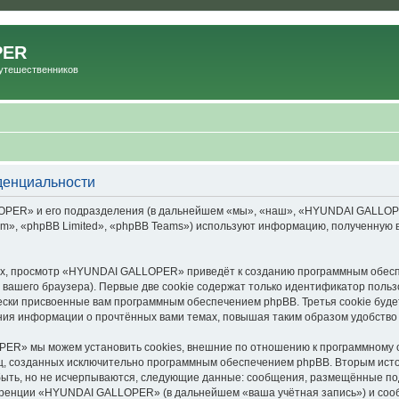
PER
Путешественников
енциальности
ER» и его подразделения (в дальнейшем «мы», «наш», «HYUNDAI GALLOPER», 
», «phpBB Limited», «phpBB Teams») используют информацию, полученную во
х, просмотр «HYUNDAI GALLOPER» приведёт к созданию программным обесп
вашего браузера). Первые две cookie содержат только идентификатор польз
чески присвоенные вам программным обеспечением phpBB. Третья cookie буд
ия информации о прочтённых вами темах, повышая таким образом удобство
R» мы можем установить cookies, внешние по отношению к программному об
иц, созданных исключительно программным обеспечением phpBB. Вторым ис
быть, но не исчерпываются, следующие данные: сообщения, размещённые по
еренции «HYUNDAI GALLOPER» (в дальнейшем «ваша учётная запись») и сооб