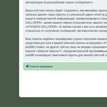
авторизации (в дальнейшем «ваши сообщения»).
Ваша учётная запись будет содержать, как минимум, одн
записью (далее «ваш пароль») и реальный адрес email (
защите компьютерной информации, применяемыми в стран
GALLOPER», кроме вашего имени пользователя, вашего пар
«HYUNDAI GALLOPER». В любом случае у вас есть возможно
отказаться от получения сообщений, автоматически сген
Ваш пароль надёжно зашифрован (односторонним хэширован
средством доступа к вашей учётной записи на форумах «
phpBB Limited, ни другое третье лицо не вправе спрашива
пароля «Забыли пароль?», предусмотренной программным 
phpBB сгенерирует вам новый пароль для вашей учётной з
Список форумов