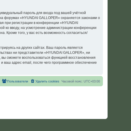
дивидуальный пароль для входа под вашей учётной
си на форумах «HYUNDAI GALLOPER» охраняется законами о
ая при регистрации в конференции «HYUNDAI
ной ко вводу, на усмотрение администрации конференции
. Кроме того, у вас есть возможность согласиться/
рируясь на других сайтах. Ваш пароль является
тельствах ни представители «HYUNDAI GALLOPER», ни
си, вы сможете воспользоваться функцией восстановления
 ваш адрес email, после чего программное обеспечение
Пользователи
Удалить cookies
Часовой пояс:
UTC+03:00