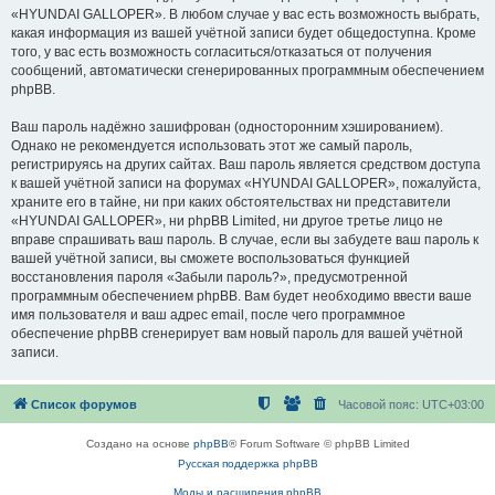
«HYUNDAI GALLOPER». В любом случае у вас есть возможность выбрать,
какая информация из вашей учётной записи будет общедоступна. Кроме
того, у вас есть возможность согласиться/отказаться от получения
сообщений, автоматически сгенерированных программным обеспечением
phpBB.
Ваш пароль надёжно зашифрован (односторонним хэшированием).
Однако не рекомендуется использовать этот же самый пароль,
регистрируясь на других сайтах. Ваш пароль является средством доступа
к вашей учётной записи на форумах «HYUNDAI GALLOPER», пожалуйста,
храните его в тайне, ни при каких обстоятельствах ни представители
«HYUNDAI GALLOPER», ни phpBB Limited, ни другое третье лицо не
вправе спрашивать ваш пароль. В случае, если вы забудете ваш пароль к
вашей учётной записи, вы сможете воспользоваться функцией
восстановления пароля «Забыли пароль?», предусмотренной
программным обеспечением phpBB. Вам будет необходимо ввести ваше
имя пользователя и ваш адрес email, после чего программное
обеспечение phpBB сгенерирует вам новый пароль для вашей учётной
записи.
Список форумов
Часовой пояс:
UTC+03:00
Создано на основе
phpBB
® Forum Software © phpBB Limited
Русская поддержка phpBB
Моды и расширения phpBB