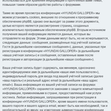
использоваться для хранения информации о прочтённых вами темах,
повышая таким образом удобство работы с форумами.
Также во время просмотра конференции «HYUNDAI GALLOPER» мы
можем установить cookies, внешние по отношению к программному
обеспечению phpBB, однако они выходят за рамки этого документа,
целью которого является рассмотрение страниц, созданных
исключительно программным обеспечением phpBB. Вторым источником
получения вашей информации являются данные, которые вы
отправляете на форум. Этими данными могут быть, но не исчерпываются,
следующие данные: сообщения, размещённые под учётной записью
Гостя (в дальнейшем «анонимные сообщения»), данные, указанные при
регистрации в конференции «HYUNDAI GALLOPER» (в дальнейшем
«ваша учётная запись») и сообщения, оставленные вами после
регистрации и авторизации (в дальнейшем «ваши сообщения»).
Ваша учётная запись будет содержать, как минимум, однозначно
идентифицируемое имя (в дальнейшем «ваше имя пользователя»),
индивидуальный пароль для входа под вашей учётной записью (далее
«ваш пароль») и реальный адрес email (в дальнейшем «ваш адрес
email»). Ваша информация из вашей учётной записи на форумах
«HYUNDAI GALLOPER» охраняется законами о защите компьютерной
информации, применяемыми в стране, предоставляющей нам услуги
хостинга. Любая информация, запрашиваемая при регистрации в
конференции «HYUNDAI GALLOPER», кроме вашего имени пользователя,
вашего пароля и вашего адреса email, может быть как необходимой, так и
необязательной ко вводу, на усмотрение администрации конференции