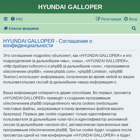
HYUNDAI GALLOPER
FAQ
Регистрация
Вход
П
Список форумов
о
HYUNDAI GALLOPER - Соглашение о
и
конфиденциальности
с
Это соглашение подробно объясняет, как «HYUNDAI GALLOPER» и его
к
подразделения (в дальнейшем «мы», «наш», «HYUNDAI GALLOPER»,
«http://galloper.ru/forum») и phpBB (в дальнейшем «они», «программное
обеспечение phpBB», «www.phpbb.com», «phpBB Limited», «phpBB
Teams») используют информацию, полученную во время любой из ваших
пользовательских сессий (в дальнейшем «ваша информация»).
Ваша информация собирается двумя способами. Во-первых, просмотр
«HYUNDAI GALLOPER» приведёт к созданию программным
обеспечением phpBB определённого числа cookies (небольшие
текстовые файлы, загружаемые в папку временных файлов вашего
браузера). Первые две cookie содержат только идентификатор
пользователя (в дальнейшем «user-id») и идентификатор анонимной
сессии (в дальнейшем «session-id»), автоматически присвоенные вам
программным обеспечением phpBB. Третья cookie будет создана после
просмотра одной из тем конференции «HYUNDAI GALLOPER» и будет